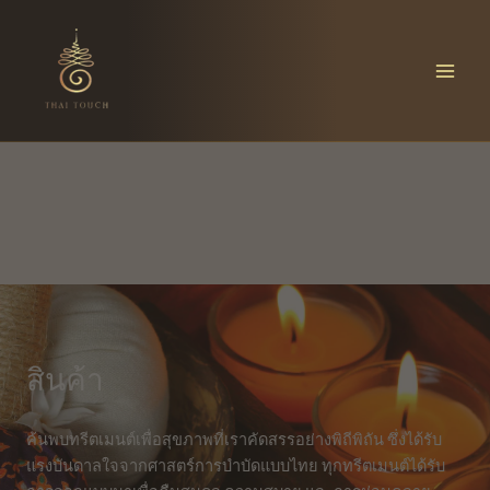
Skip
to
content
สินค้า
ค้นพบทรีตเมนต์เพื่อสุขภาพที่เราคัดสรรอย่างพิถีพิถัน ซึ่งได้รับ
แรงบันดาลใจจากศาสตร์การบำบัดแบบไทย ทุกทรีตเมนต์ได้รับ